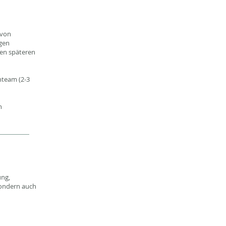
 von
igen
nen späteren
nteam (2-3
n
ung,
sondern auch