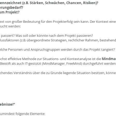
kennzeichnet (z.B. Stärken, Schwächen, Chancen, Risiken)?
erungsbedarf?
um Projekt?
ext von großer Bedeutung für den Projekterfolg sein kann. Der Kontext eine
rsucht werden:
kt passiert? Was soll oder könnte nach dem Projekt passieren?
flussfaktoren (z.B. übergeordnete Strategien, rechtlicher Rahmen, bestehe
 Welche Personen und Anspruchsgruppen werden durch das Projekt tangiert?
chst effektive Methode zur Situations- und Kontextanalyse ist die
Mindmap
Bleistift als auch IT-gestützt (MindManager, FreeMind) durchgeführt werden
eichendes Verständnis über die zu Grunde liegende Situation besitzen, könn
ebnisse!“
 zumindest folgende Elemente: