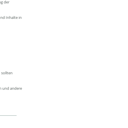
ng der
und Inhalte in
sollten
en und andere