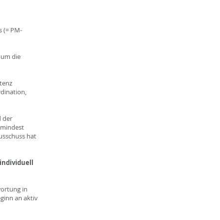
n
s (= PM-
 um die
stenz
rdination,
d der
umindest
ausschuss hat
individuell
wortung in
eginn an aktiv