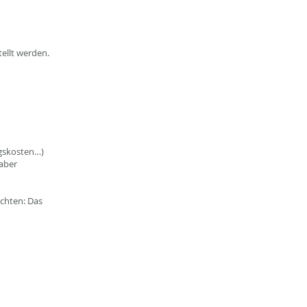
tellt werden.
ngskosten…)
 aber
chten: Das