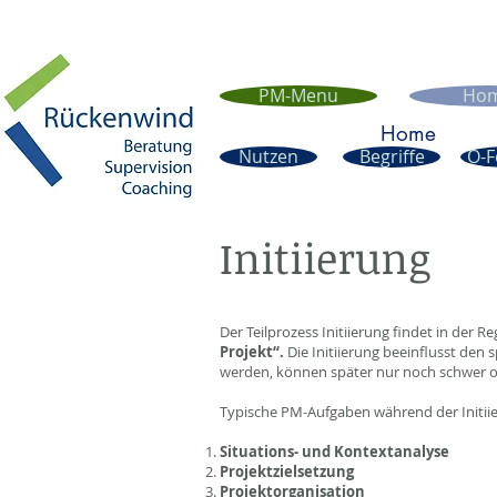
PM-Menu
Ho
Home
Nutzen
Begriffe
O-
Initiierung
Der Teilprozess Initiierung findet in der 
Projekt“.
Die Initiierung beeinflusst den 
werden, können später nur noch schwer od
Typische PM-Aufgaben während der Initiie
Situations- und Kontextanalyse
Projektzielsetzung
Projektorganisation