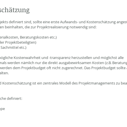
schätzung
jekts definiert sind, sollte eine erste Aufwands- und Kostenschätzung anges
en beinhalten, die zur Projektrealisierung notwendig sind:
erialkosten, Beratungskosten etc.)
r Projektbeteiligten)
Sachmittel etc.)
tmögliche Kostenwahrheit und -transparenz herzustellen und möglichst alle
mals werden nämlich nur die direkt ausgabewirksamen Kosten (z.B. Beratu
 werden dem Projektbudget oft nicht zugerechnet. Das Projektbudget sollte
lten.
Kostenschätzung ist ein zentrales Modell des Projektmanagements zu bea
che definiert:
ope