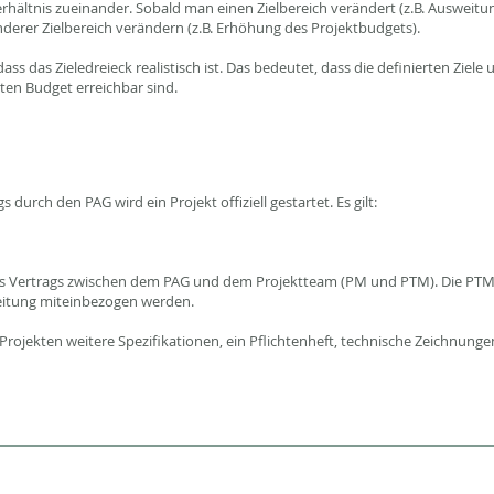
erhältnis zueinander. Sobald man einen Zielbereich verändert (z.B. Ausweitu
nderer Zielbereich verändern (z.B. Erhöhung des Projektbudgets).
ass das Zieledreieck realistisch ist. Das bedeutet, dass die definierten Ziele 
rten Budget erreichbar sind.
durch den PAG wird ein Projekt offiziell gestartet. Es gilt:
nes Vertrags zwischen dem PAG und dem Projektteam (PM und PTM). Die PTM 
reitung miteinbezogen werden.
rojekten weitere Spezifikationen, ein Pflichtenheft, technische Zeichnung