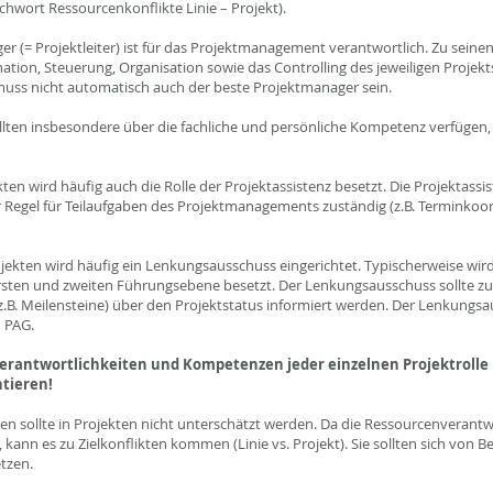
chwort Ressourcenkonflikte Linie – Projekt).
r (= Projektleiter) ist für das Projektmanagement verantwortlich. Zu seine
ion, Steuerung, Organisation sowie das Controlling des jeweiligen Projekt
 muss nicht automatisch auch der beste Projektmanager sein.
lten insbesondere über die fachliche und persönliche Kompetenz verfügen,
ten wird häufig auch die Rolle der Projektassistenz besetzt. Die Projektassi
der Regel für Teilaufgaben des Projektmanagements zuständig (z.B. Terminkoo
jekten wird häufig ein Lenkungsausschuss eingerichtet. Typischerweise wir
rsten und zweiten Führungsebene besetzt. Der Lenkungsausschuss sollte z
 (z.B. Meilensteine) über den Projektstatus informiert werden. Der Lenkungs
n PAG.
 Verantwortlichkeiten und Kompetenzen jeder einzelnen Projektrolle 
tieren!
en sollte in Projekten nicht unterschätzt werden. Da die Ressourcenverant
 kann es zu Zielkonflikten kommen (Linie vs. Projekt). Sie sollten sich von B
tzen.