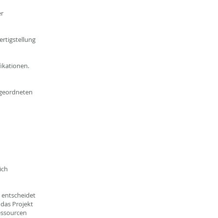
er
ertigstellung
fikationen.
ergeordneten
ich
 entscheidet
 das Projekt
essourcen