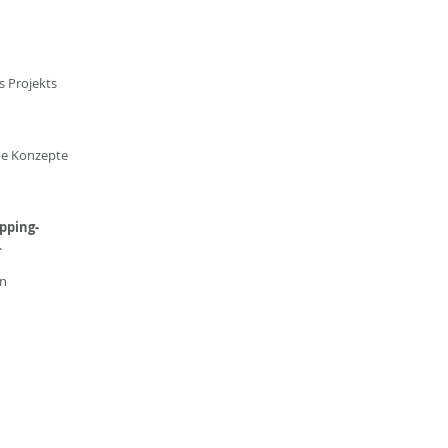
s Projekts
nde Konzepte
ping-
.
en