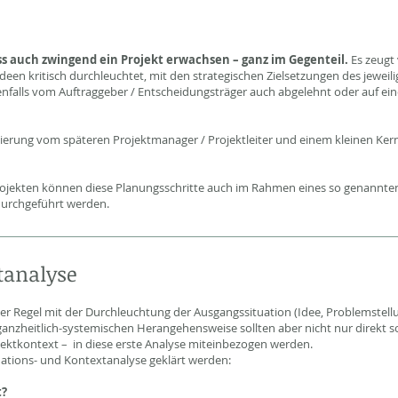
ss auch zwingend ein Projekt erwachsen – ganz im Gegenteil.
Es zeugt
deen kritisch durchleuchtet, mit den strategischen Zielsetzungen des jeweil
alls vom Auftraggeber / Entscheidungsträger auch abgelehnt oder auf ei
itierung vom späteren Projektmanager / Projektleiter und einem kleinen Ker
ojekten können diese Planungsschritte auch im Rahmen eines so genannte
durchgeführt werden.
tanalyse
 der Regel mit der Durchleuchtung der Ausgangssituation (Idee, Problemstell
anzheitlich-systemischen Herangehensweise sollten aber nicht nur direkt 
ojektkontext – in diese erste Analyse miteinbezogen werden.
tuations- und Kontextanalyse geklärt werden:
t?