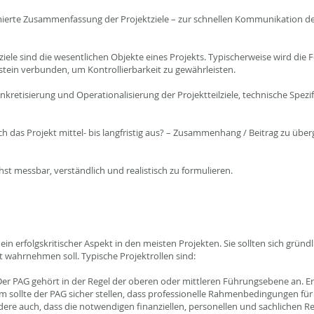
erte Zusammenfassung der Projektziele – zur schnellen Kommunikation d
ziele sind die wesentlichen Objekte eines Projekts. Typischerweise wird die F
nstein verbunden, um Kontrollierbarkeit zu gewährleisten.
nkretisierung und Operationalisierung der Projektteilziele, technische Spezi
ch das Projekt mittel- bis langfristig aus? – Zusammenhang / Beitrag zu üb
chst messbar, verständlich und realistisch zu formulieren.
ein erfolgskritischer Aspekt in den meisten Projekten. Sie sollten sich gründl
t wahrnehmen soll. Typische Projektrollen sind:
Der PAG gehört in der Regel der oberen oder mittleren Führungsebene an. Er
 sollte der PAG sicher stellen, dass professionelle Rahmenbedingungen für
dere auch, dass die notwendigen finanziellen, personellen und sachlichen R