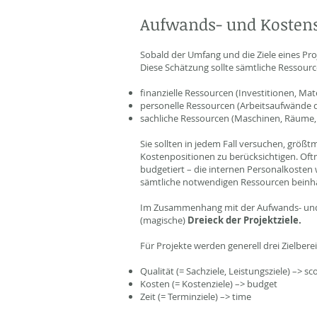
Aufwands- und Kosten
Sobald der Umfang und die Ziele eines Pro
Diese Schätzung sollte sämtliche Ressourc
finanzielle Ressourcen (Investitionen, Mat
personelle Ressourcen (Arbeitsaufwände de
sachliche Ressourcen (Maschinen, Räume, 
Sie sollten in jedem Fall versuchen, größ
Kostenpositionen zu berücksichtigen. Oft
budgetiert – die internen Personalkosten
sämtliche notwendigen Ressourcen beinha
Im Zusammenhang mit der Aufwands- und 
(magische)
Dreieck der Projektziele.
Für Projekte werden generell drei Zielberei
Qualität (= Sachziele, Leistungsziele) –> sc
Kosten (= Kostenziele) –> budget
Zeit (= Terminziele) –> time