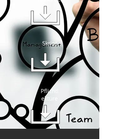
Skript
Pflichtl
ektüre